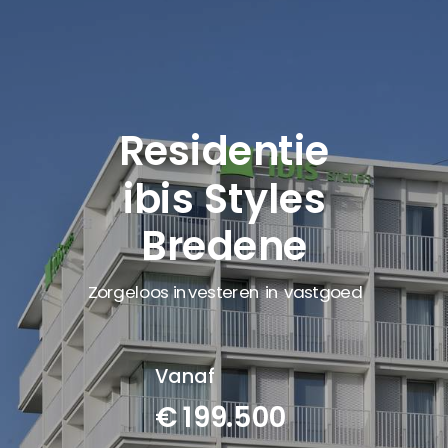
Residentie
ibis Styles
Bredene
Zorgeloos investeren in vastgoed
Vanaf
€ 199.500