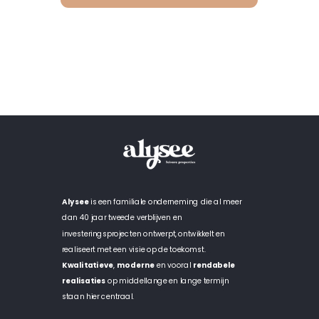
Alysee
is een familiale onderneming die al meer
dan 40 jaar tweede verblijven en
investeringsprojecten ontwerpt, ontwikkelt en
realiseert met een visie op de toekomst.
Kwalitatieve
,
moderne
en vooral
rendabele
realisaties
op middellange en lange termijn
staan hier centraal.